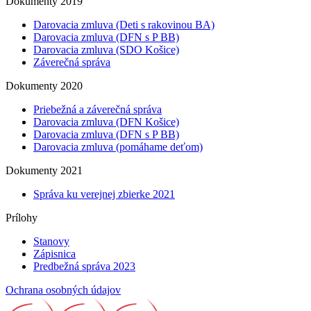
Dokumenty 2019
Darovacia zmluva (Deti s rakovinou BA)
Darovacia zmluva (DFN s P BB)
Darovacia zmluva (SDO Košice)
Záverečná správa
Dokumenty 2020
Priebežná a záverečná správa
Darovacia zmluva (DFN Košice)
Darovacia zmluva (DFN s P BB)
Darovacia zmluva (pomáhame deťom)
Dokumenty 2021
Správa ku verejnej zbierke 2021
Prílohy
Stanovy
Zápisnica
Predbežná správa 2023
Ochrana osobných údajov