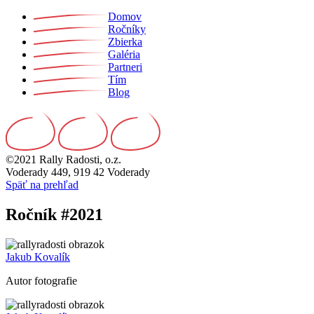
Domov
Ročníky
Zbierka
Galéria
Partneri
Tím
Blog
©2021 Rally Radosti, o.z.
Voderady 449, 919 42 Voderady
Späť na prehľad
Ročník #2021
Jakub Kovalík
Autor fotografie